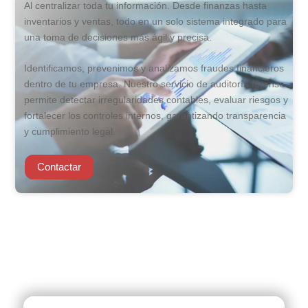
Al centralizar toda tu información. Desde finanzas hasta
inventarios y ventas, todo en un solo sistema integrado para
una toma de decisiones más ágil y precisa.
Identificamos, prevenimos y analizamos fraudes financieros
dentro de tu empresa. Nuestro servicio de auditoría forense
permite detectar irregularidades contables, evaluar riesgos y
fortalecer los controles internos, garantizando transparencia
y cumplimiento legal.
Contactar