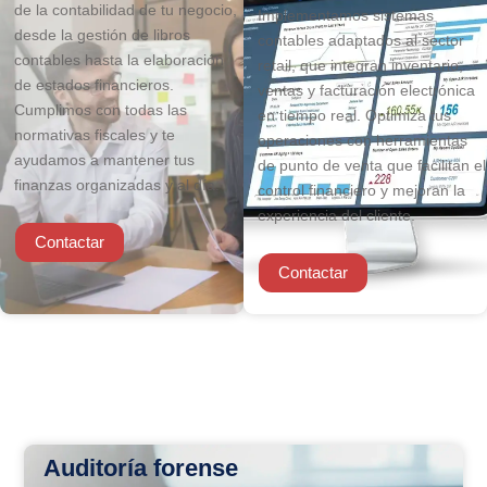
de la contabilidad de tu negocio,
Implementamos sistemas
desde la gestión de libros
contables adaptados al sector
contables hasta la elaboración
retail, que integran inventario,
de estados financieros.
ventas y facturación electrónica
Cumplimos con todas las
en tiempo real. Optimiza tus
normativas fiscales y te
operaciones con herramientas
ayudamos a mantener tus
de punto de venta que facilitan el
finanzas organizadas y al día.
control financiero y mejoran la
experiencia del cliente.
Contactar
Contactar
Auditoría forense